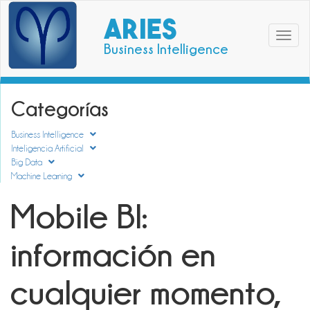
ARIES
Toggle
Business Intelligence
navigat
Categorías
Business Intelligence
Inteligencia Artificial
Big Data
Machine Learning
Mobile BI:
información en
cualquier momento,