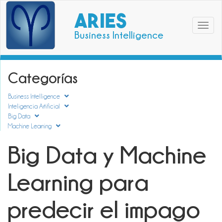
ARIES
Toggle
Business Intelligence
navigat
Categorías
Business Intelligence
Inteligencia Artificial
Big Data
Machine Learning
Big Data y Machine
Learning para
predecir el impago